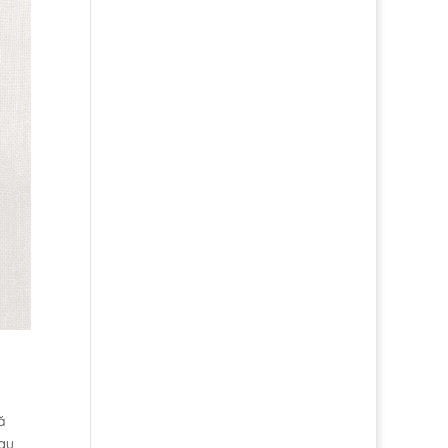
ă
sau