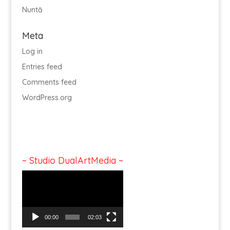
Nuntă
Meta
Log in
Entries feed
Comments feed
WordPress.org
~ Studio DualArtMedia ~
Video
Player
00:00
02:03