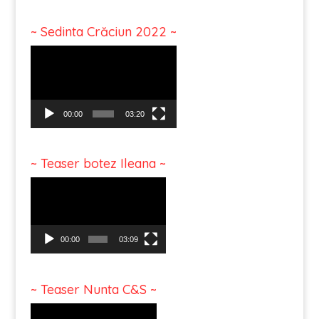
~ Sedinta Crăciun 2022 ~
Video
Player
00:00
03:20
~ Teaser botez Ileana ~
Video
Player
00:00
03:09
~ Teaser Nunta C&S ~
Video
Player