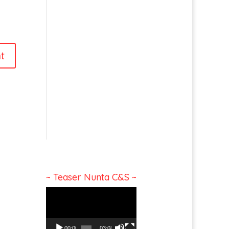
~ Teaser Nunta C&S ~
Video
Player
00:00
03:08