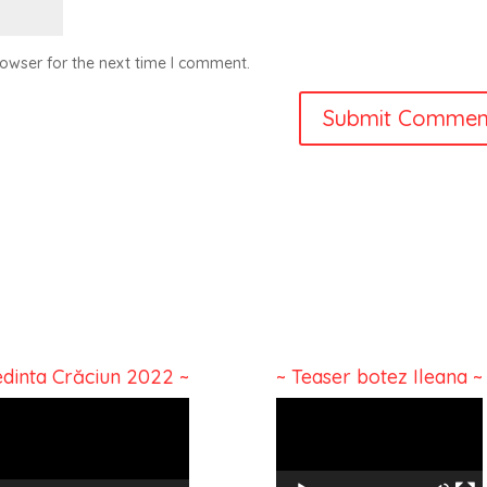
owser for the next time I comment.
edinta Crăciun 2022 ~
~ Teaser botez Ileana ~
o
Video
r
Player