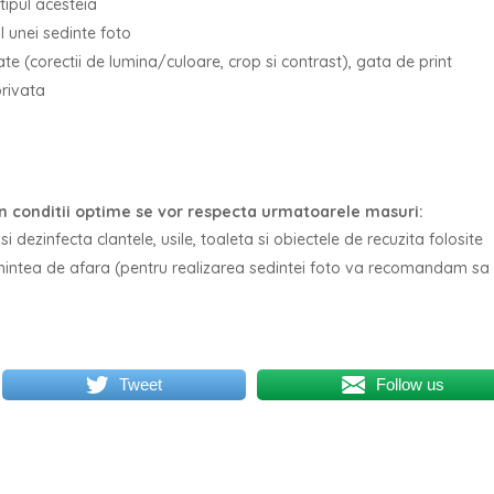
tipul acesteia
l unei sedinte foto
te (corectii de lumina/culoare, crop si contrast), gata de print
privata
in conditii optime se vor respecta urmatoarele masuri:
si dezinfecta clantele, usile, toaleta si obiectele de recuzita folosite
amintea de afara (pentru realizarea sedintei foto va recomandam sa
Tweet
Follow us