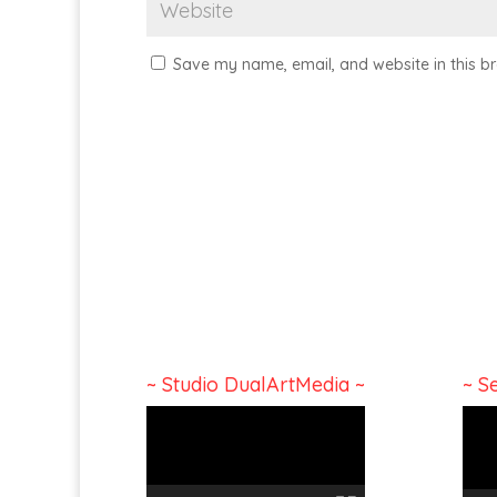
Save my name, email, and website in this br
~ Studio DualArtMedia ~
~ S
Video
Vide
Player
Playe