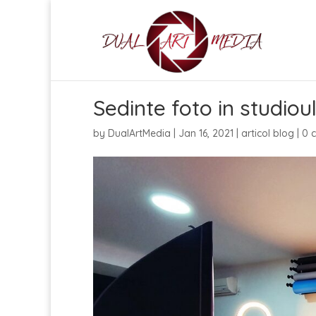
Sedinte foto in studiou
by
DualArtMedia
|
Jan 16, 2021
|
articol blog
|
0 