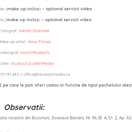
le (
make-up inclus
)
– optional servicii video
le (
make-up inclus
)
– optional servicii video
Fotograf:
Adrian Stamate
ake-up artist:
Alina Florea
Videograf:
Ionut Mihalachi
catie:
Studioul DualArtMedia
21.191.643 /
office@dualartmedia.ro
pe care le poti oferi cadou in functie de tipul pachetului ales
Observatii:
tia noastra din Bucuresti, Soseaua Berceni, Nr. 96, Bl. A, Et. 2, Ap. A2