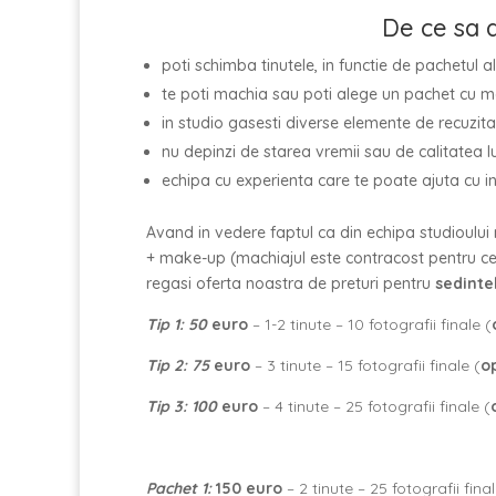
De ce sa a
poti schimba tinutele, in functie de pachetul a
te poti machia sau poti alege un pachet cu ma
in studio gasesti diverse elemente de recuzita,
nu depinzi de starea vremii sau de calitatea l
echipa cu experienta care te poate ajuta cu in
Avand in vedere faptul ca din echipa studioului 
+ make-up (machiajul este contracost pentru celel
regasi oferta noastra de preturi pentru
sedintel
Tip 1: 50
euro
– 1-2 tinute – 10 fotografii finale (
Tip 2: 75
euro
– 3 tinute – 15 fotografii finale (
o
Tip 3: 100
euro
– 4 tinute – 25 fotografii finale (
Pachet 1:
150 euro
– 2 tinute – 25 fotografii final