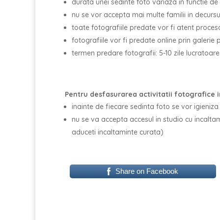
durata unei sedinte foto variaza in functie de 
nu se vor accepta mai multe familii in decursu
toate fotografiile predate vor fi atent procesa
fotografiile vor fi predate online prin galerie 
termen predare fotografii: 5-10 zile lucratoare
Pentru desfasurarea activitatii fotografice 
inainte de fiecare sedinta foto se vor igieniza 
nu se va accepta accesul in studio cu incalt
aduceti incaltaminte curata)
Share on Facebook