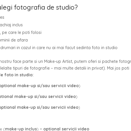
legi fotografia de studio?
les
chiaj inclus
 pe care le poti folosi
uminii de afara
drumari in cazul in care nu ai mai facut sedinta foto in studio
nostru face parte si un Make-up Artist, putem oferi si pachete fotog
alte tipuri de fotografie – mai multe detalii in privat). Mai jos poti
e foto in studio:
optional make-up si/sau servicii video
)
ptional make-up si/sau servicii video
)
optional make-up si/sau servicii video
)
e (
make-up inclus
)
– optional servicii video