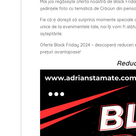
Mai jos regăsește oferta noastră de Black Frida
ședințele foto cu tematică de Crăciun din peri
Fie că-ți dorești să surprinzi momente speciale 
unice de la evenimentele tale, noi îți vom fi alăt
așteptările.
Oferte Black Friday 2024 – descoperă reduceri e
prețuri avantajoase!
Reduc