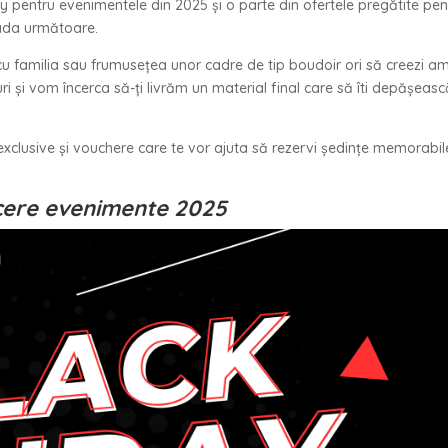
y pentru evenimentele din 2025 și o parte din ofertele pregătite pen
oada următoare.
cu familia sau frumusețea unor cadre de tip boudoir ori să creezi ami
uri și vom încerca să-ți livrăm un material final care să îti depășeasc
xclusive și vouchere care te vor ajuta să rezervi ședințe memorabil
ere evenimente 2025