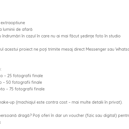
 extraoptiune
a luminii de afară
îndrumări în cazul în care nu ai mai făcut ședințe foto în studio
rul acestui proiect ne poți trimite mesaj direct Messenger sau Whats
:
to – 25 fotografii finale
o – 50 fotografii finale
oto – 75 fotografii finale
ake-up (machiajul este contra cost – mai multe detalii în privat).
ersoană dragă? Poți oferi în dar un voucher (fizic sau digital) pentr