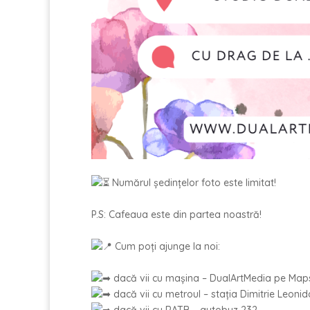
Numărul ședințelor foto este limitat!
P.S: Cafeaua este din partea noastră!
Cum poți ajunge la noi:
dacă vii cu mașina – DualArtMedia pe Ma
dacă vii cu metroul – stația Dimitrie Leoni
dacă vii cu RATB – autobuz 232