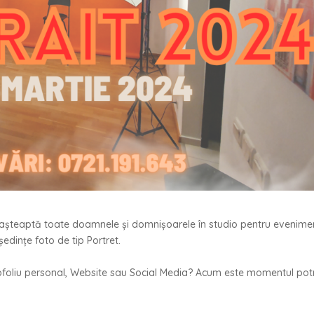
așteaptă toate doamnele și domnișoarele în studio pentru evenime
edințe foto de tip Portret.
tofoliu personal, Website sau Social Media? Acum este momentul potr