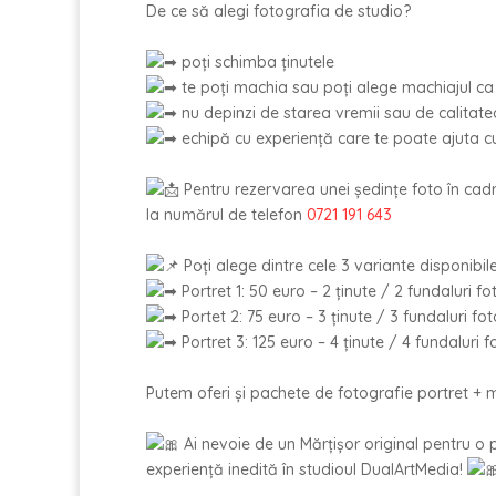
De ce să alegi fotografia de studio?
poți schimba ținutele
te poți machia sau poți alege machiajul ca
nu depinzi de starea vremii sau de calitate
echipă cu experiență care te poate ajuta cu 
Pentru rezervarea unei ședințe foto în cad
la numărul de telefon
0721 191 643
Poți alege dintre cele 3 variante disponibile
Portret 1: 50 euro – 2 ținute / 2 fundaluri fo
Portet 2: 75 euro – 3 ținute / 3 fundaluri fot
Portret 3: 125 euro – 4 ținute / 4 fundaluri f
Putem oferi și pachete de fotografie portret + m
Ai nevoie de un Mărțișor original pentru o p
experiență inedită în studioul DualArtMedia!