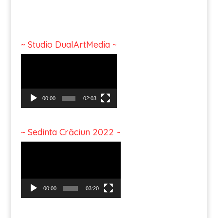
~ Studio DualArtMedia ~
Video
Player
00:00
02:03
~ Sedinta Crăciun 2022 ~
Video
Player
00:00
03:20