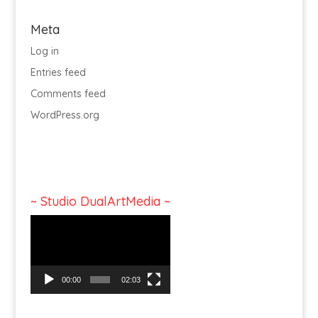
Meta
Log in
Entries feed
Comments feed
WordPress.org
~ Studio DualArtMedia ~
Video
Player
00:00
02:03