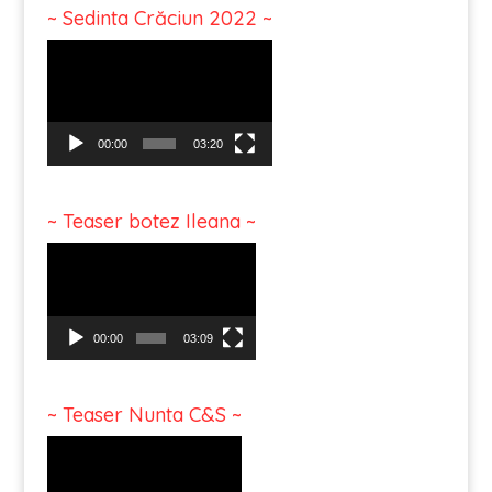
~ Sedinta Crăciun 2022 ~
Video
Player
00:00
03:20
~ Teaser botez Ileana ~
Video
Player
00:00
03:09
~ Teaser Nunta C&S ~
Video
Player