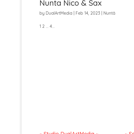
Nunta Nico & Sax
by
DualArtMedia
|
Feb 14, 2023
|
Nuntă
1 2 ... 4...
~ Studio DualArtMedia ~
~ S