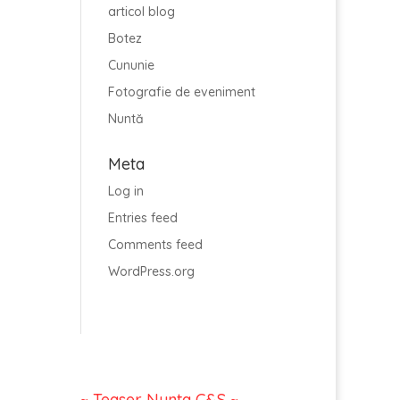
articol blog
Botez
Cununie
Fotografie de eveniment
Nuntă
Meta
Log in
Entries feed
Comments feed
WordPress.org
~ Teaser Nunta C&S ~